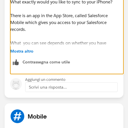
What exactly would you like to sync to your iPhone?
There is an app in the App Store, called Salesforce
Mobile which gives you access to your Salesforce
records.
What you can see depends on whether you have
Mobile or Mobile Lite... a full comparison is available
Mostra altro
here:
http://www.salesforce.com/mobile/apps/salesf
Contrassegna come utile
orcemobile/comparison/
Aggiungi un commento
Scrivi una risposta...
Mobile