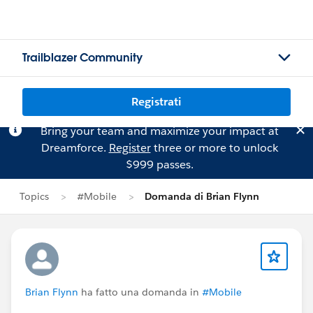
Trailblazer Community
Registrati
Bring your team and maximize your impact at
Dreamforce.
Register
three or more to unlock
$999 passes.
Topics
#Mobile
Domanda di Brian Flynn
Brian Flynn
ha fatto una domanda in
#Mobile