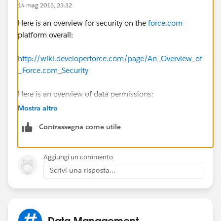
14 mag 2013, 23:32
Here is an overview for security on the
force.com
platform overall:
http://wiki.developerforce.com/page/An_Overview_of
_Force.com_Security
Here is an overview of data permissions:
Mostra altro
http://help.salesforce.com/apex/HTViewSolution?
Contrassegna come utile
id=000005203&language=en_US
Aggiungi un commento
Scrivi una risposta...
Data Management