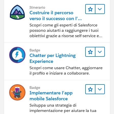
Itinerario
Costruire il percorso
verso il successo con l'IA
con Salesforce
Scopri come gli esperti di Salesforce
possono aiutarti a raggiungere i tuoi
obiettivi grazie a risorse self-service e
indicazioni affidabili da CRM,
Agentforce ed esperti di dati.
Badge
Chatter per Lightning
Experience
Scopri come usare Chatter, aggiornare
il profilo e iniziare a collaborare.
Badge
Implementare l'app
mobile Salesforce
Sviluppa una strategia di
implementazione per aiutare la tua