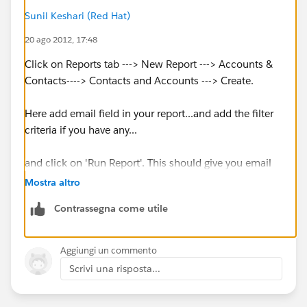
Sunil Keshari (Red Hat)
20 ago 2012, 17:48
Click on Reports tab ---> New Report ---> Accounts &
Contacts----> Contacts and Accounts ---> Create.
Here add email field in your report...and add the filter
criteria if you have any...
and click on 'Run Report'. This should give you email
of all the contacts available. Now click on 'Export
Mostra altro
Details' button ---> Export to have data into excel.
Contrassegna come utile
Aggiungi un commento
Scrivi una risposta...