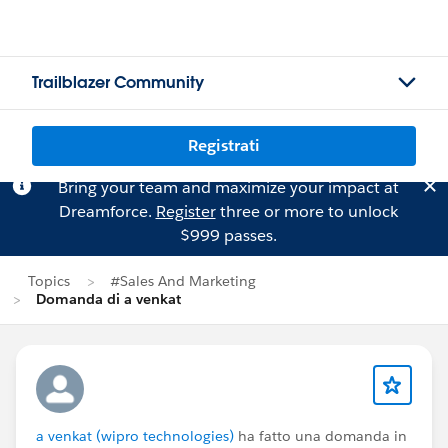
Trailblazer Community
Registrati
Bring your team and maximize your impact at
Dreamforce.
Register
three or more to unlock
$999 passes.
Topics
#Sales And Marketing
Domanda di a venkat
a venkat (wipro technologies)
ha fatto una domanda in