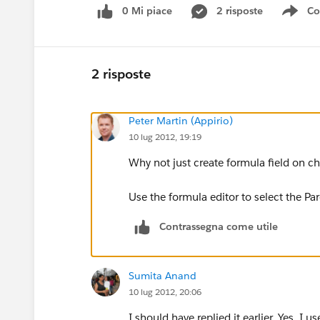
0 Mi piace
2 risposte
Co
Sho
2 risposte
Peter Martin (Appirio)
10 lug 2012, 19:19
Why not just create formula field on ch
Use the formula editor to select the Par
Contrassegna come utile
Sumita Anand
10 lug 2012, 20:06
I should have replied it earlier. Yes, I 