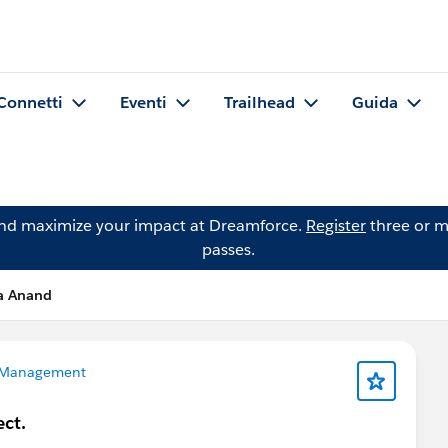
Connetti
Eventi
Trailhead
Guida
and maximize your impact at Dreamforce.
Register
three or m
passes.
a Anand
 Management
ect.