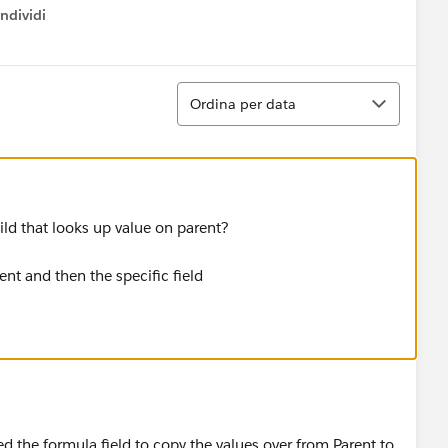
ndividi
w menu
Ordina
Ordina per data
ild that looks up value on parent?
ent and then the specific field
used the formula field to copy the values over from Parent to