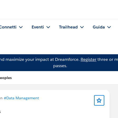
Connetti
Eventi
Trailhead
Guida
and maximize your impact at Dreamforce.
Register
three or m
passes.
eoples
in
#Data Management
s