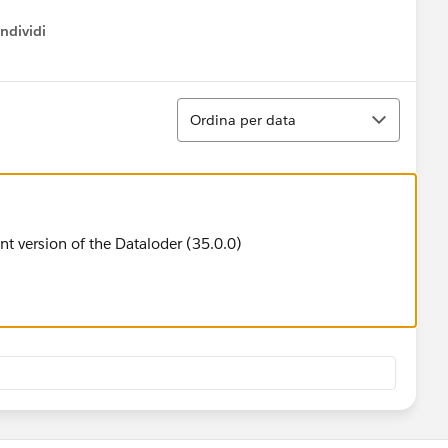
ndividi
w menu
Ordina
Ordina per data
nt version of the Dataloder (35.0.0)