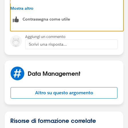
Please see the section "Self-registration" of the above
Mostra altro
link
Contrassegna come utile
Hope this helps
Aggiungi un commento
Regards
Scrivi una risposta...
Sachin
Data Management
Altro su questo argomento
Risorse di formazione correlate