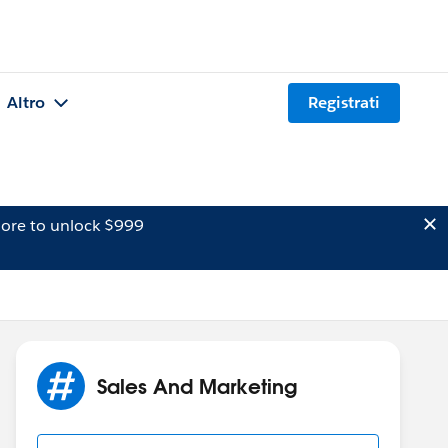
Altro
Registrati
ore to unlock $999
Sales And Marketing