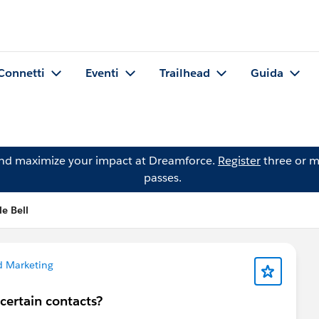
Connetti
Eventi
Trailhead
Guida
and maximize your impact at Dreamforce.
Register
three or m
passes.
e Bell
d Marketing
 certain contacts?