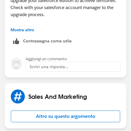
upgrade your salesforce edition to achieve territories.
Check with your salesforce account manager to the
upgrade process.
Also, idea raised sometime ago & kindly register your
Mostra altro
upvote -
https://success.salesforce.com/ideaView?
Contrassegna come utile
id=08730000000jbCNAAY
Thanks & Regards,
Aggiungi un commento
Scrivi una risposta...
Sakthivel Madesh
Sales And Marketing
Altro su questo argomento