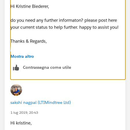
Hi Kristine Biederer,
do you need any further informaton? please post here
your current status to help further. happy to assist you!
Thanks & Regards,
Sakthivel Madesh
Mostra altro
Contrassegna come utile
sakshi nagpal (LTIMindtree Ltd)
1 lug 2019, 20:43
Hi kristine,