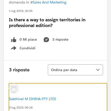
domanda in
#Sales And Marketing
1 lug 2019, 20:35
Is there a way to assign territories in
professional edition?
0 Mi piace
3 risposte
Condividi
Show menu
Ordina
3 risposte
Ordina per data
Sakthivel M (SHIHA PTY LTD)
3 lug 2019, 00:18