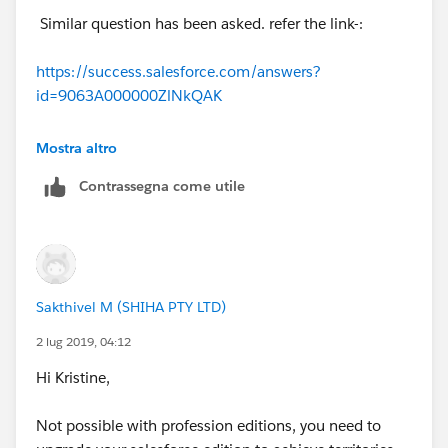
Similar question has been asked. refer the link-:
https://success.salesforce.com/answers?
id=9063A000000ZlNkQAK
please mark it as best answer if it is helpful!
Mostra altro
Contrassegna come utile
Sakthivel M (SHIHA PTY LTD)
2 lug 2019, 04:12
Hi Kristine,
Not possible with profession editions, you need to