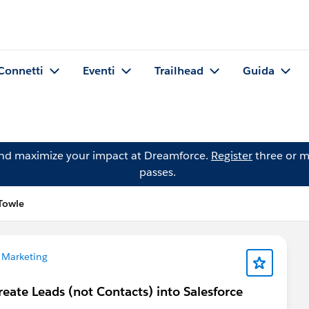
Connetti
Eventi
Trailhead
Guida
and maximize your impact at Dreamforce.
Register
three or m
passes.
Towle
 Marketing
eate Leads (not Contacts) into Salesforce