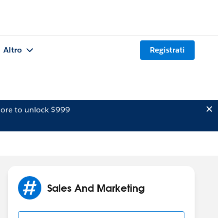
Altro
Registrati
ore to unlock $999
Sales And Marketing