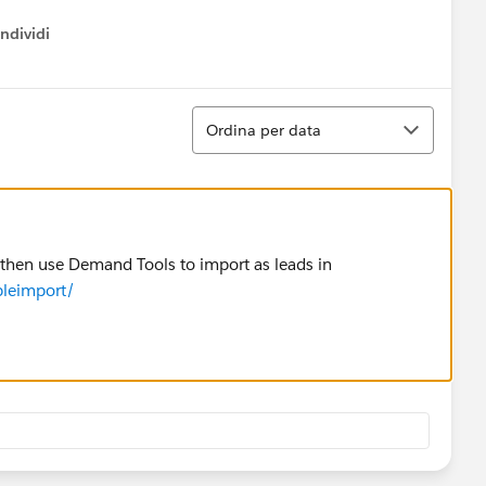
ndividi
w menu
Ordina
Ordina per data
 then use Demand Tools to import as leads in
leimport/