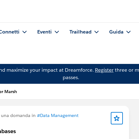
Connetti
Eventi
Trailhead
Guida
and maximize your impact at Dreamforce.
Register
three or m
passes.
er Marsh
o una domanda in
#Data Management
abases