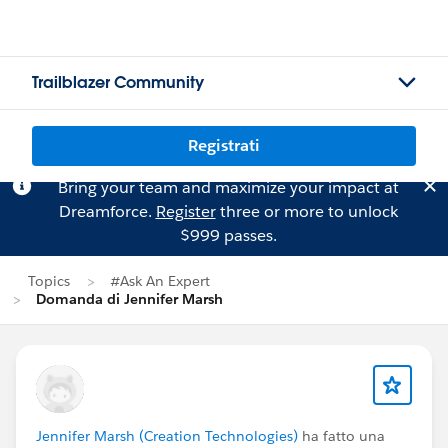
Trailblazer Community
Registrati
Bring your team and maximize your impact at
Dreamforce.
Register
three or more to unlock
$999 passes.
Topics
#Ask An Expert
Domanda di Jennifer Marsh
Jennifer Marsh (Creation Technologies)
ha fatto una