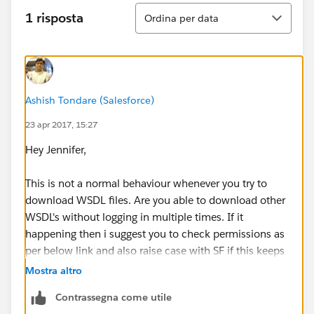
Ordina
1 risposta
Ordina per data
Ashish Tondare (Salesforce)
23 apr 2017, 15:27
Hey Jennifer,
This is not a normal behaviour whenever you try to
download WSDL files. Are you able to download other
WSDL's without logging in multiple times. If it
happening then i suggest you to check permissions as
per below link and also raise case with SF if this keeps
happening.
Mostra altro
Contrassegna come utile
https://help.salesforce.com/articleView?