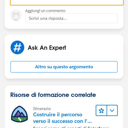
id=sso_delauthentication_configuring.htm&type=0
Aggiungi un commento
Cheers,
Scrivi una risposta...
Ashish
Ask An Expert
Altro su questo argomento
Risorse di formazione correlate
Itinerario
Costruire il percorso
verso il successo con l'IA
con Salesforce