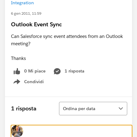
Integration
6 gen 2011, 11:59
Outlook Event Sync
Can Salesforce sync event attendees from an Outlook
meeting?
Thanks
0 Mi piace
1 risposta
Condividi
Show menu
Ordina
1 risposta
Ordina per data