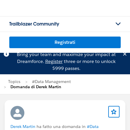
Trailblazer Community
Registrati
Bring your team and maximize your impact at
Dreamforce.
Register
three or more to unlock
$999 passes.
Topics
#Data Management
Domanda di Derek Martin
Derek Martin
ha fatto una domanda in
#Data