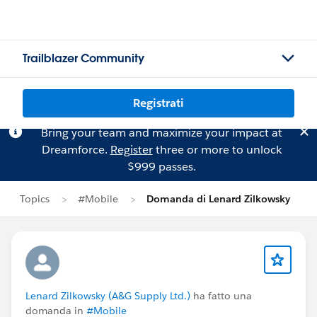
Trailblazer Community
Registrati
Bring your team and maximize your impact at
Dreamforce.
Register
three or more to unlock
$999 passes.
Topics
#Mobile
Domanda di Lenard Zilkowsky
Lenard Zilkowsky (A&G Supply Ltd.)
ha fatto una
domanda in
#Mobile