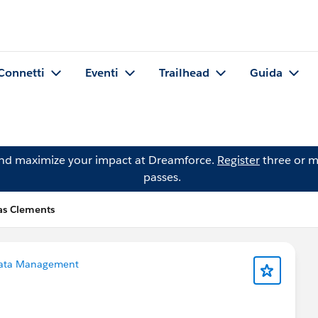
Connetti
Eventi
Trailhead
Guida
and maximize your impact at Dreamforce.
Register
three or m
passes.
s Clements
ata Management