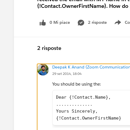
{!Contact.OwnerFirstName}. How do I
0 Mi piace
2 risposte
Co
Sho
2 risposte
Deepak K Anand (‎‎‎‎‎‎Zoom Communication
29 set 2014, 18:04
You should be using the:
Dear {!Contact.Name},
..............
Yours Sincerely,
{!Contact.OwnerFirstName}