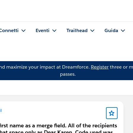
Connetti
Eventi
Trailhead
Guida
and maximize your impact at Dreamforce.
Register
three or m
passes.
l
irst name as a merge field. All of the recipients
hat space only as Dear Karen. Code used was