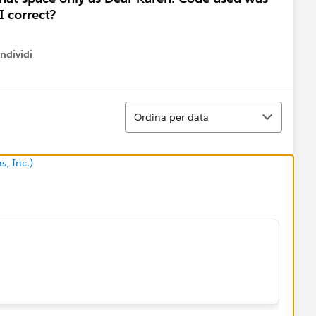
 correct?
ndividi
w menu
Ordina
Ordina per data
s, Inc.)