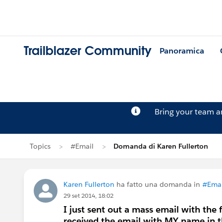
Trailblazer Community
Panoramica
Bring your team 
Topics
#Email
Domanda di Karen Fullerton
Karen Fullerton
ha fatto una domanda in
#Emai
29 set 2014, 18:02
I just sent out a mass email with the f
received the email with MY name in t