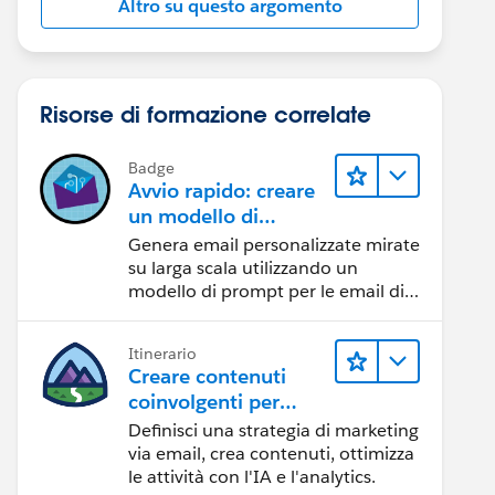
Altro su questo argomento
Risorse di formazione correlate
Badge
Avvio rapido: creare
un modello di
prompt per le email
Genera email personalizzate mirate
di vendita
su larga scala utilizzando un
modello di prompt per le email di
vendita.
Itinerario
Creare contenuti
coinvolgenti per
raggiungere gli
Definisci una strategia di marketing
obiettivi di
via email, crea contenuti, ottimizza
marketing
le attività con l'IA e l'analytics.