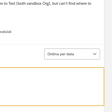
ev to Test (both sandbox Org), but can't find where to
ndividi
w menu
Ordina
Ordina per data