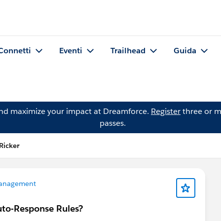
Connetti
Eventi
Trailhead
Guida
and maximize your impact at Dreamforce.
Register
three or m
passes.
Ricker
anagement
uto-Response Rules?