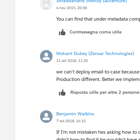
Shraddanand Shenoy (Accenture)
4 nov 2015, 20:38
You can find that under metadata com
Contrassegna come utile
Nishant Dubey (Zensar Technologies)
21 set 2018, 11:20
we can't deploy email-to-case because
Production different. Better we implem
Risposta utile per altre 2 persone
Benjamin Watkins
7 set 2018, 14:15
If I'm not mistaken hes asking how to de
didn't how to find it he wouldn't have 