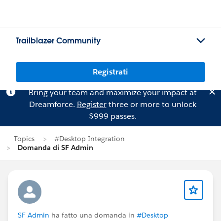
Trailblazer Community
Registrati
Bring your team and maximize your impact at
Dreamforce.
Register
three or more to unlock
$999 passes.
Topics
#Desktop Integration
Domanda di SF Admin
SF Admin
ha fatto una domanda in
#Desktop