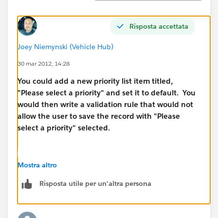
Risposta accettata
Joey Niemynski (Vehicle Hub)
30 mar 2012, 14:28
You could add a new priority list item titled,
"Please select a priority" and set it to default. You
would then write a validation rule that would not
allow the user to save the record with "Please
select a priority" selected.
Validation rule would be something like this.
Mostra altro
Risposta utile per un'altra persona
ISPICKVAL(
priority, "please select a
priority")