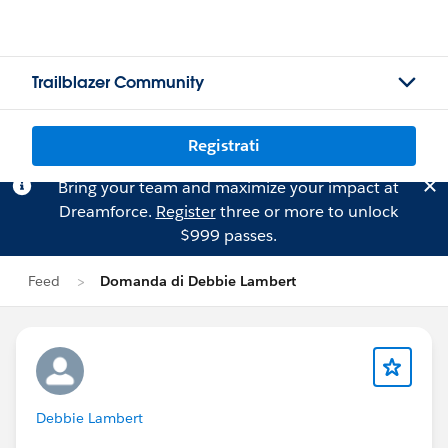
Trailblazer Community
Registrati
Bring your team and maximize your impact at
Dreamforce.
Register
three or more to unlock
$999 passes.
Feed
Domanda di Debbie Lambert
Debbie Lambert