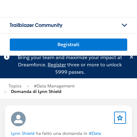
Trailblazer Community
Registrati
Bring your team and maximize your impact at
Dreamforce.
Register
three or more to unlock
$999 passes.
Topics
#Data Management
Domanda di Lynn Shield
Lynn Shield
ha fatto una domanda in
#Data