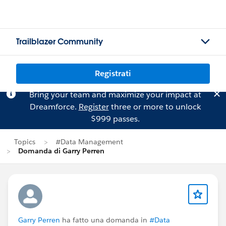
Trailblazer Community
Registrati
Bring your team and maximize your impact at
Dreamforce.
Register
three or more to unlock
$999 passes.
Topics
#Data Management
Domanda di Garry Perren
Garry Perren
ha fatto una domanda in
#Data