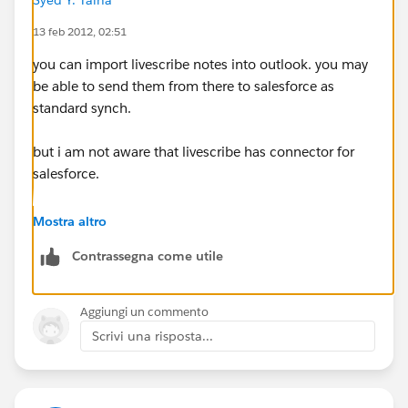
13 feb 2012, 02:51
you can import livescribe notes into outlook. you may
be able to send them from there to salesforce as
standard synch.
but i am not aware that livescribe has connector for
salesforce.
Just curious...how are you using this pen at your work
Mostra altro
place? is it helpful ?
Contrassegna come utile
Aggiungi un commento
Scrivi una risposta...