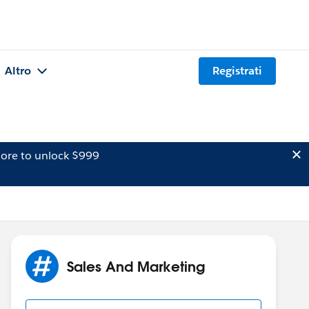
Altro
Registrati
ore to unlock $999
Sales And Marketing