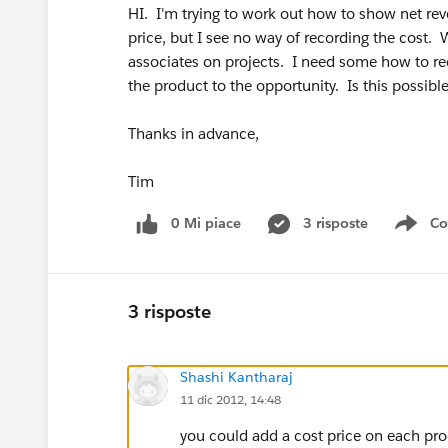
HI. I'm trying to work out how to show net rev
price, but I see no way of recording the cost. 
associates on projects. I need some how to re
the product to the opportunity. Is this possibl
Thanks in advance,
Tim
0 Mi piace
3 risposte
Co
Sho
3 risposte
Shashi Kantharaj
11 dic 2012, 14:48
you could add a cost price on each prod