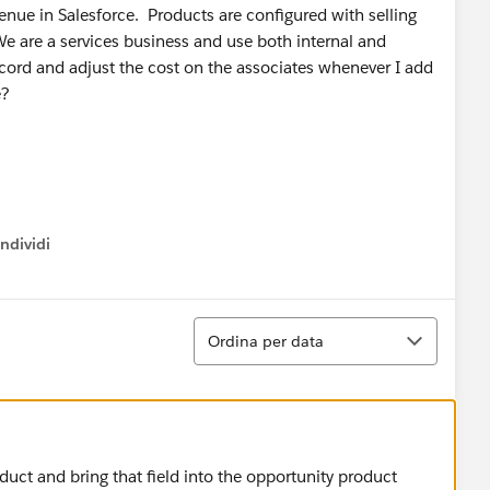
enue in Salesforce. Products are configured with selling
We are a services business and use both internal and
cord and adjust the cost on the associates whenever I add
e?
ndividi
w menu
Ordina
Ordina per data
uct and bring that field into the opportunity product