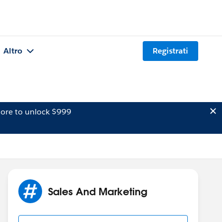
Altro
Registrati
ore to unlock $999
Sales And Marketing