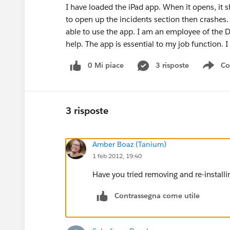
I have loaded the iPad app. When it opens, it 
to open up the incidents section then crashes.
able to use the app. I am an employee of the D
help. The app is essential to my job function. I
0 Mi piace
3 risposte
Co
Sho
3 risposte
Amber Boaz (Tanium)
1 feb 2012, 19:40
Have you tried removing and re-installi
Contrassegna come utile