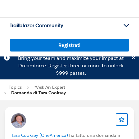
Trailblazer Community
Registrati
Bring your team and maximize your impact at
Dreamforce.
Register
three or more to unlock
$999 passes.
Topics
#Ask An Expert
Domanda di Tara Cooksey
Tara Cooksey (OneAmerica)
ha fatto una domanda in