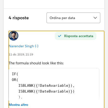
Ordina
4 risposte
Ordina per data
Risposta accettata
Narender Singh (-)
11 dic 2019, 21:19
The formula should look like this:
IF( 
OR( 
   ISBLANK({!DateAvariable}), 
   ISBLANK({!DateBvariable)}) 
   ), 
0, 
Mostra altro