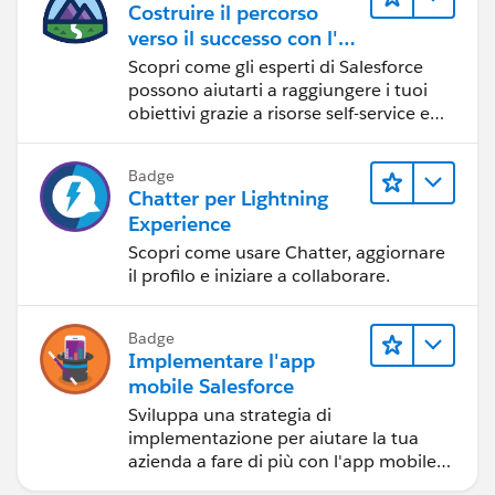
Costruire il percorso
verso il successo con l'IA
con Salesforce
Scopri come gli esperti di Salesforce
possono aiutarti a raggiungere i tuoi
obiettivi grazie a risorse self-service e
indicazioni affidabili da CRM,
Agentforce ed esperti di dati.
Badge
Chatter per Lightning
Experience
Scopri come usare Chatter, aggiornare
il profilo e iniziare a collaborare.
Badge
Implementare l'app
mobile Salesforce
Sviluppa una strategia di
implementazione per aiutare la tua
azienda a fare di più con l'app mobile
Salesforce.