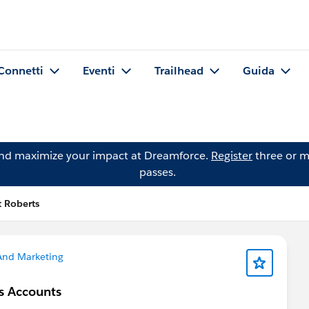
Connetti
Eventi
Trailhead
Guida
and maximize your impact at Dreamforce.
Register
three or m
passes.
 Roberts
And Marketing
ss Accounts