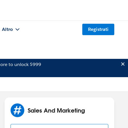
Altro
Registrati
ore to unlock $999
Sales And Marketing