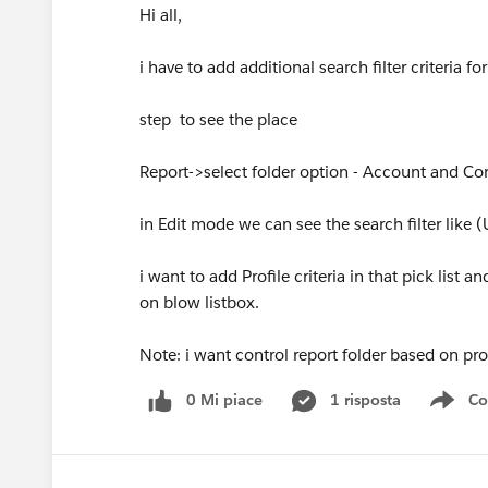
Hi all,
i have to add additional search filter criteria fo
step to see the place
Report->select folder option - Account and Con
in Edit mode we can see the search filter like 
i want to add Profile criteria in that pick list and
on blow listbox.
Note: i want control report folder based on prof
0 Mi piace
1 risposta
Co
Sho