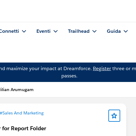
Connetti
Eventi
Trailhead
Guida
and maximize your impact at Dreamforce.
Register
three or m
passes.
ilian Arumugam
#Sales And Marketing
r for Report Folder