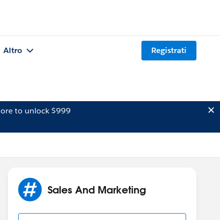
Altro
Registrati
ore to unlock $999
Sales And Marketing