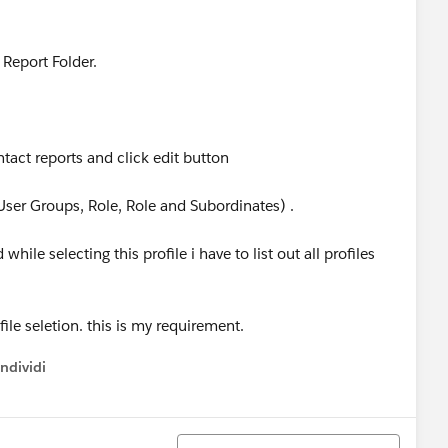
r Report Folder.
tact reports and click edit button
(User Groups, Role, Role and Subordinates) .
 while selecting this profile i have to list out all profiles
ile seletion. this is my requirement.
ndividi
w menu
Ordina