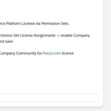
rce Platform License via Permission Sets.
ermission Set License Assignments -> enable Company
nd save.
he Company Community for
Force.com
license
set to show Cases. Under Object Settings -> Cases-> Tab
". Under Object Settings -> Cases -> Object Permissions ->
gn Permission Set Assignment -> add newly created