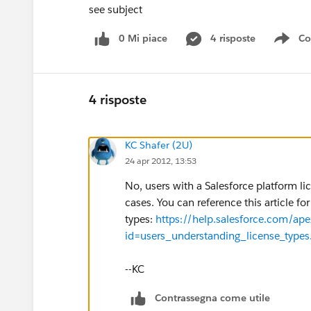
see subject
0 Mi piace
4 risposte
Co
Sho
4 risposte
KC Shafer (2U)
24 apr 2012, 13:53
No, users with a Salesforce platform li
cases. You can reference this article f
types:
https://help.salesforce.com/a
id=users_understanding_license_typ
--KC
Contrassegna come utile