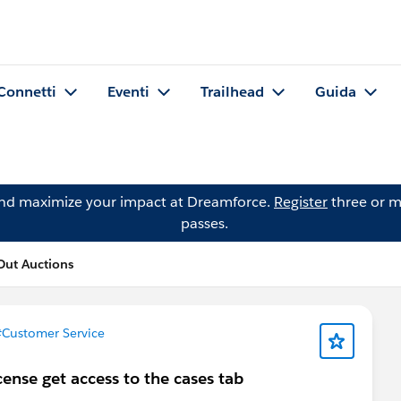
Connetti
Eventi
Trailhead
Guida
and maximize your impact at Dreamforce.
Register
three or m
passes.
Out Auctions
Customer Service
cense get access to the cases tab