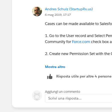
Andres Schulz (StartupRx.us)
6 mag 2019, 17:17
Cases can be made available to Salesfo
1. Go to the User record and Select P
Community for
Force.com
check box a
2. Create new Permission Set with t
3. Edit your newly created permission 
Mostra altro
Setting -> check "Available" & "Visible
Risposta utile per altre 4 persone
check CRED and Save
4. Go back to the user and Select Assi
Aggiungi un commento
permission set
Scrivi una risposta...