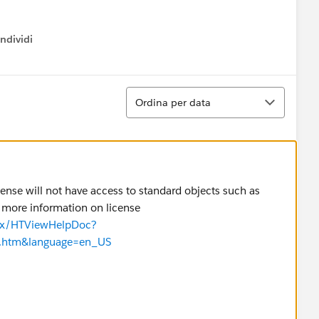
ndividi
w menu
Ordina
Ordina per data
cense will not have access to standard objects such as
or more information on license
pex/HTViewHelpDoc?
es.htm&language=en_US