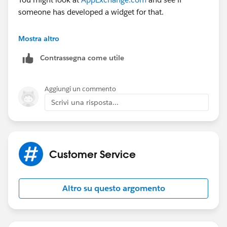
someone has developed a widget for that.
I hope that helps!
Mostra altro
Contrassegna come utile
http://www.shellblack.com/salesforce/
Aggiungi un commento
Scrivi una risposta...
Customer Service
Altro su questo argomento