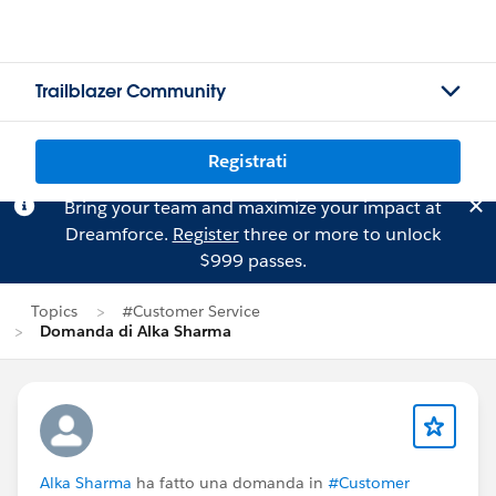
Trailblazer Community
Registrati
Bring your team and maximize your impact at
Dreamforce.
Register
three or more to unlock
$999 passes.
Topics
#Customer Service
Domanda di Alka Sharma
Alka Sharma
ha fatto una domanda in
#Customer