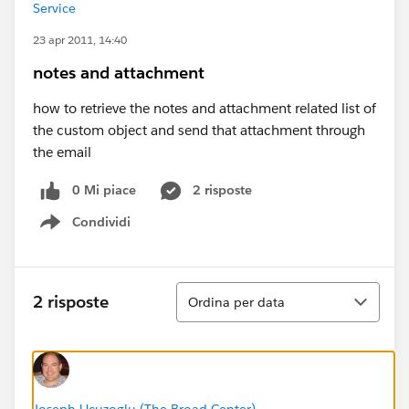
Service
23 apr 2011, 14:40
notes and attachment
how to retrieve the notes and attachment related list of
the custom object and send that attachment through
the email
0 Mi piace
2 risposte
Condividi
Show menu
Ordina
2 risposte
Ordina per data
Joseph Ucuzoglu (The Broad Center)