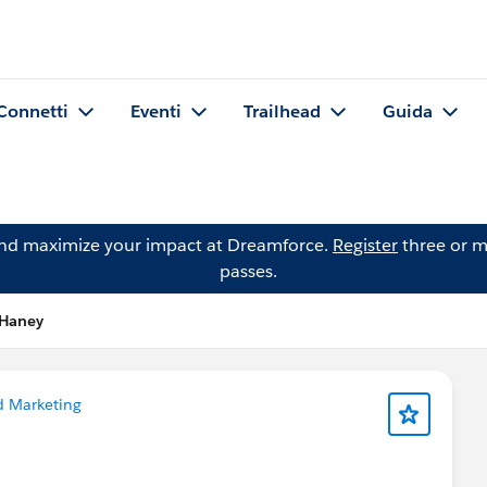
Connetti
Eventi
Trailhead
Guida
and maximize your impact at Dreamforce.
Register
three or m
passes.
Haney
d Marketing