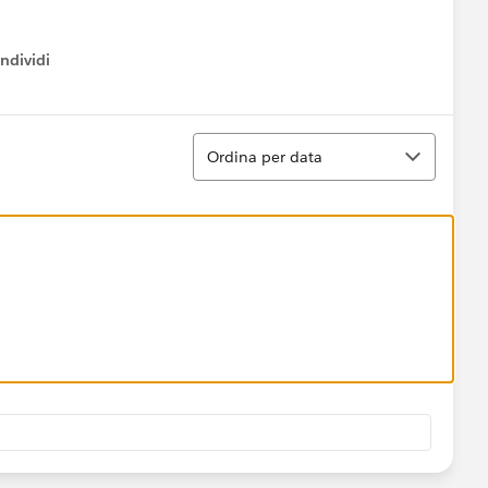
ndividi
w menu
Ordina
Ordina per data