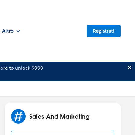
Altro
Registrati
ore to unlock $999
Sales And Marketing