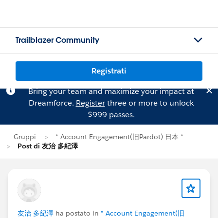
Trailblazer Community
Registrati
Bring your team and maximize your impact at
Dreamforce.
Register
three or more to unlock
$999 passes.
Gruppi
* Account Engagement(旧Pardot) 日本 *
Post di 友治 多紀澤
友治 多紀澤
ha postato in
* Account Engagement(旧