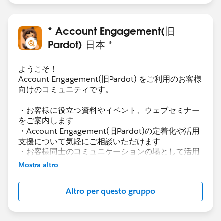
* Account Engagement(旧
Pardot) 日本 *
ようこそ！
Account Engagement(旧Pardot) をご利用のお客様
向けのコミュニティです。
・お客様に役立つ資料やイベント、ウェブセミナー
をご案内します
・Account Engagement(旧Pardot)の定着化や活用
支援について気軽にご相談いただけます
・お客様同士のコミュニケーションの場として活用
いただけます
Mostra altro
Account Engagement(旧Pardot)に関する総合コミ
Altro per questo gruppo
ュニティとしてお役立てください！
https://www.salesforce.com/jp/products/pardot