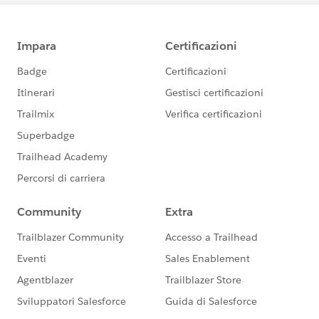
/overview
***********************
このグループは株式会社セールスフォース・ジャパ
ンの社員によって管理、運営されています。
「Trailblazer Community オンライン行動規範」に
https://trailhead.salesforce.com/ja/trailblazerco
mmunity/code-of-conduct
このグループ内での発言はForward Looking
http://investor.salesforce.com/about-
us/investor/forward-looking-
statements/default.aspx
また本プログラムの利用規約も併せてご覧くださ
https://www.salesforce.com/jp/company/progra
m-agreement
※こちらでの回答はあくまで社員もしくは有識者の