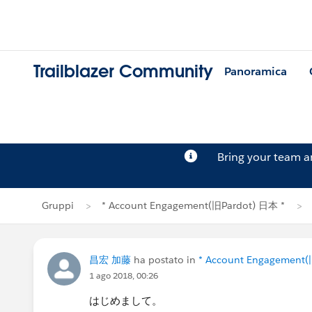
Trailblazer Community
Panoramica
Bring your team 
Gruppi
* Account Engagement(旧Pardot) 日本 *
昌宏 加藤
ha postato in
* Account Engagement(
1 ago 2018, 00:26
はじめまして。