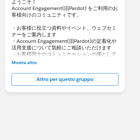
ようこそ！
Account Engagement(旧Pardot) をご利用のお
客様向けのコミュニティです。
・お客様に役立つ資料やイベント、ウェブセミ
ナーをご案内します
・Account Engagement(旧Pardot)の定着化や
活用支援について気軽にご相談いただけます
・お客様同士のコミュニケーションの場として
活用いただけます
Mostra altro
Account Engagement(旧Pardot)に関する総合
Altro per questo gruppo
コミュニティとしてお役立てください！
https://www.salesforce.com/jp/products/par
dot/overview
***********************
このグループは株式会社セールスフォース・ジ
ャパンの社員によって管理、運営されていま
す。
「Trailblazer Community オンライン行動規