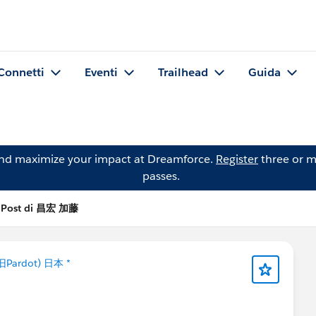
Connetti
Eventi
Trailhead
Guida
and maximize your impact at Dreamforce.
Register
three or m
passes.
Post di 昌宏 加藤
旧Pardot) 日本 *