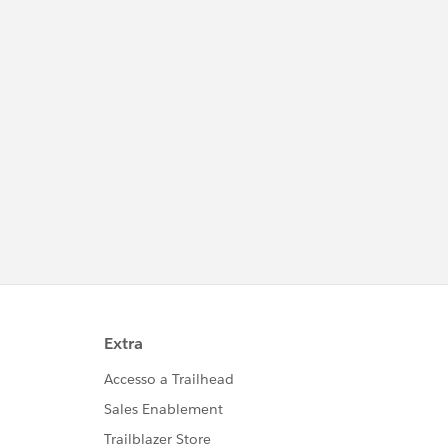
https://trailhead.salesforce.com/ja/trailblaze
rcommunity/code-of-conduct
このグループ内での発言はForward Looking
http://investor.salesforce.com/about-
us/investor/forward-looking-
statements/default.aspx
また本プログラムの利用規約も併せてご覧くだ
https://www.salesforce.com/jp/company/pr
ogram-agreement
※こちらでの回答はあくまで社員もしくは有識
者の「アドバイス」となります。正式な回答が
必要な場合はケース起票をお願いします。