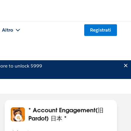
Altro
Registrati
ore to unlock $999
* Account Engagement(旧
Pardot) 日本 *