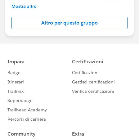
いただけます
Mostra altro
Account Engagement(旧Pardot)に関する総合コミ
Altro per questo gruppo
ュニティとしてお役立てください！
https://www.salesforce.com/jp/products/pardot
/overview
***********************
このグループは株式会社セールスフォース・ジャパ
ンの社員によって管理、運営されています。
「Trailblazer Community オンライン行動規範」に
https://trailhead.salesforce.com/ja/trailblazerco
mmunity/code-of-conduct
このグループ内での発言はForward Looking
http://investor.salesforce.com/about-
us/investor/forward-looking-
statements/default.aspx