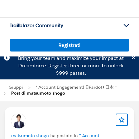
Trailblazer Community
Registrati
Bring your team and maximize your impact at
Dreamforce.
Register
three or more to unlock
$999 passes.
Gruppi
* Account Engagement(旧Pardot) 日本 *
Post di matsumoto shogo
matsumoto shogo
ha postato in
* Account