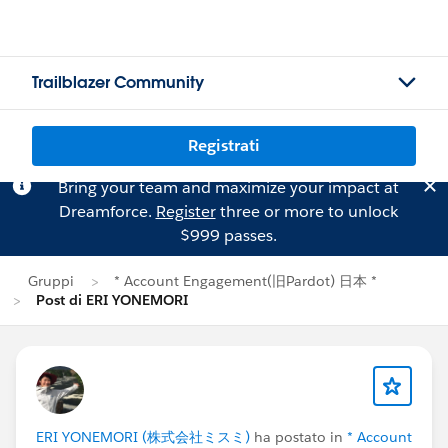
Trailblazer Community
Registrati
Bring your team and maximize your impact at
Dreamforce.
Register
three or more to unlock
$999 passes.
Gruppi
* Account Engagement(旧Pardot) 日本 *
Post di ERI YONEMORI
ERI YONEMORI (株式会社ミスミ)
ha postato in
* Account