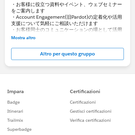
・お客様に役立つ資料やイベント、ウェブセミナー
をご案内します
・Account Engagement(旧Pardot)の定着化や活用
支援について気軽にご相談いただけます
・お客様同士のコミュニケーションの場として活用
いただけます
Mostra altro
Account Engagement(旧Pardot)に関する総合コミ
Altro per questo gruppo
ュニティとしてお役立てください！
https://www.salesforce.com/jp/products/pardot
/overview
***********************
このグループは株式会社セールスフォース・ジャパ
ンの社員によって管理、運営されています。
「Trailblazer Community オンライン行動規範」に
https://trailhead.salesforce.com/ja/trailblazerco
mmunity/code-of-conduct