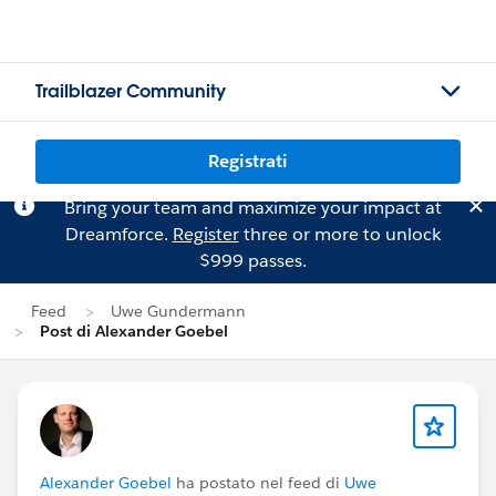
Trailblazer Community
Registrati
Bring your team and maximize your impact at
Dreamforce.
Register
three or more to unlock
$999 passes.
Feed
Uwe Gundermann
Post di Alexander Goebel
Alexander Goebel
ha postato nel feed di
Uwe