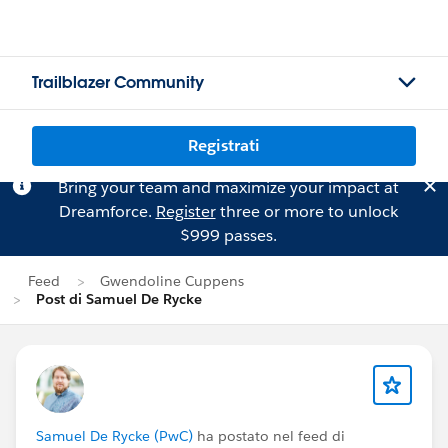
Trailblazer Community
Registrati
Bring your team and maximize your impact at
Dreamforce.
Register
three or more to unlock
$999 passes.
Feed
Gwendoline Cuppens
Post di Samuel De Rycke
Samuel De Rycke (PwC)
ha postato nel feed di