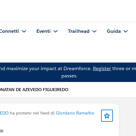
Connetti
Eventi
Trailhead
Guida
and maximize your impact at Dreamforce.
Register
three or m
passes.
 JONATAN DE AZEVEDO FIGUEIREDO
REDO
ha postato nel feed di
Giordano Ramalho
te