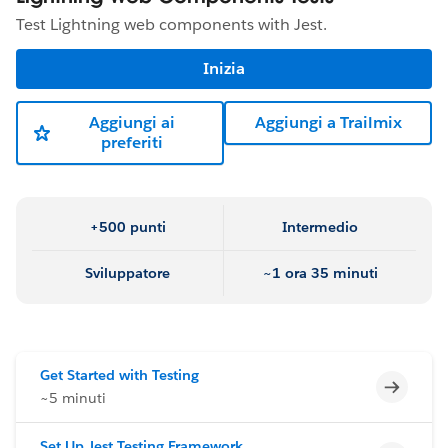
Test Lightning web components with Jest.
Inizia
Aggiungi ai
Aggiungi a Trailmix
preferiti
+500 punti
Intermedio
Sviluppatore
~1 ora 35 minuti
Get Started with Testing
Incomp
~5 minuti
Set Up Jest Testing Framework