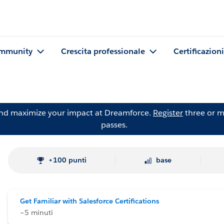
mmunity
Crescita professionale
Certificazioni
and maximize your impact at Dreamforce.
Register
three or m
passes.
+100 punti
base
Get Familiar with Salesforce Certifications
~5 minuti