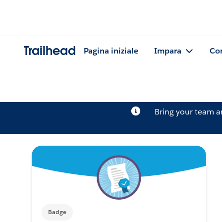
Trailhead
Pagina iniziale
Impara
Co
Bring your team 
Badge