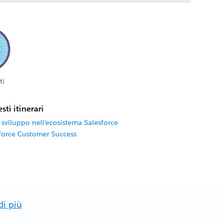
ti
sti itinerari
 sviluppo nell'ecosistema Salesforce
sforce Customer Success
di più