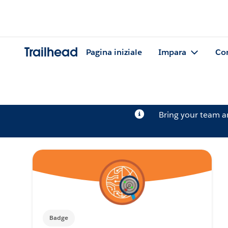
Trailhead
Pagina iniziale
Impara
Co
Bring your team 
Badge