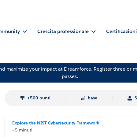
mmunity
Crescita professionale
Certificazioni
and maximize your impact at Dreamforce.
Register
three or m
passes.
+500 punti
base
S
Explore the NIST Cybersecurity Framework
~5 minuti