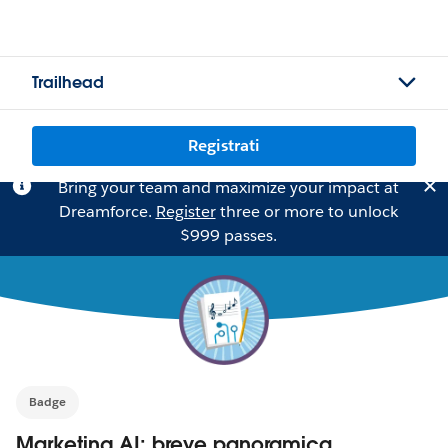
Trailhead
Registrati
Bring your team and maximize your impact at
Dreamforce.
Register
three or more to unlock
$999 passes.
Badge
Marketing AI: breve panoramica