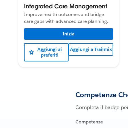
Integrated Care Management
Improve health outcomes and bridge
care gaps with advanced care planning.
Inizia
Aggiungi ai
Aggiungi a Trailmix
preferiti
Competenze Che
Completa il badge per
Competenze