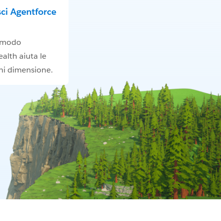
ci Agentforce
e modo
alth aiuta le
ni dimensione.