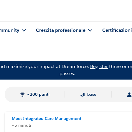
mmunity
Crescita professionale
Certificazioni
and maximize your impact at Dreamforce.
Register
three or m
passes.
+200 punti
base
Meet Integrated Care Management
~5 minuti