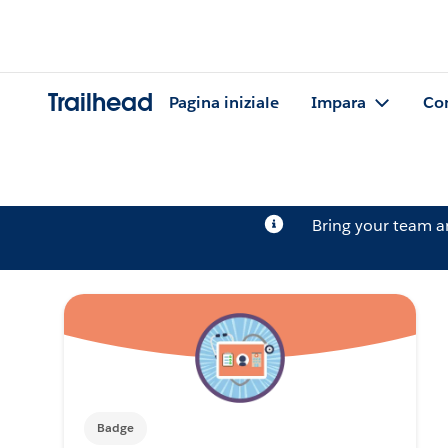
Trailhead
Pagina iniziale
Impara
Co
Bring your team 
Badge