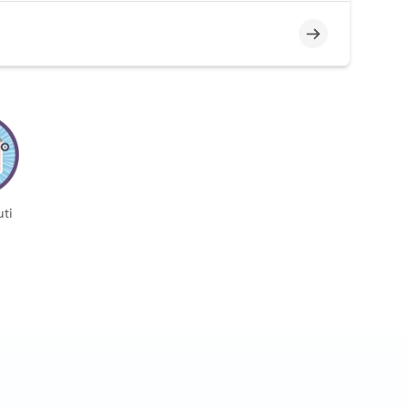
Incompleto
ti