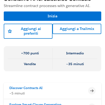
Streamline contract processes with generative AI.
Inizia
Aggiungi ai
Aggiungi a Trailmix
preferiti
+700 punti
Intermedio
Vendite
~35 minuti
Discover Contracts AI
Incomp
~5 minuti
Explore Smart Clause Generation