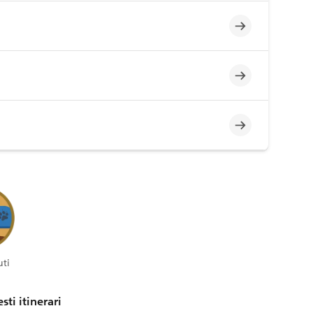
Incompleto
Incompleto
Incompleto
ti
sti itinerari