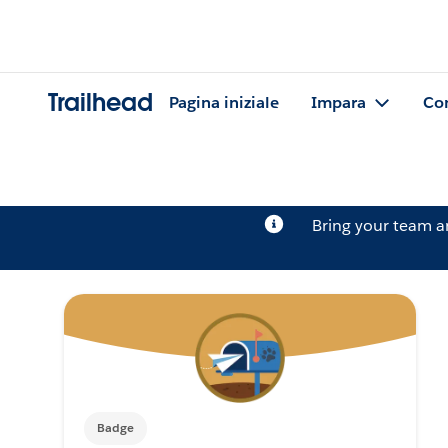
Trailhead
Pagina iniziale
Impara
Co
Bring your team 
Badge