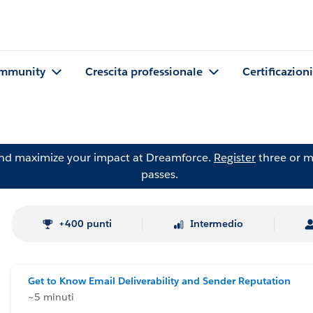
mmunity
Crescita professionale
Certificazioni
and maximize your impact at Dreamforce.
Register
three or m
passes.
+400 punti
Intermedio
Get to Know Email Deliverability and Sender Reputation
~5 minuti