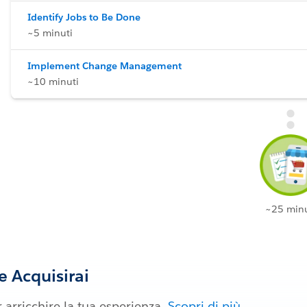
Identify Jobs to Be Done
~5 minuti
Implement Change Management
~10 minuti
~25 minu
 Acquisirai
 arricchire la tua esperienza.
Scopri di più