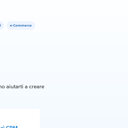
i
e-Commerce
o aiutarti a creare
sci CRM