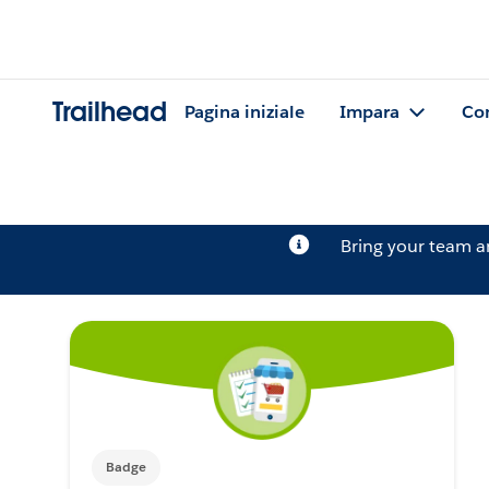
Trailhead
Pagina iniziale
Impara
Co
Bring your team 
Badge