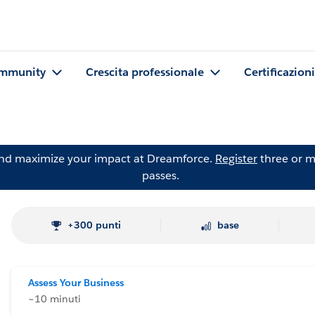
mmunity
Crescita professionale
Certificazioni
and maximize your impact at Dreamforce.
Register
three or m
passes.
+300 punti
base
Assess Your Business
~10 minuti