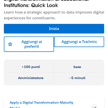
Institutions: Quick Look
Learn how a strategic approach to data improves digital
experiences for constituents.
Inizia
Aggiungi ai
Aggiungi a Trailmix
preferiti
+100 punti
base
Amministratore
~5 minuti
Apply a Digital Transformation Maturity
Incomp
Model