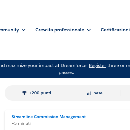
mmunity
Crescita professionale
Certificazioni
and maximize your impact at Dreamforce.
Register
three or m
passes.
+200 punti
base
Streamline Commission Management
~5 minuti