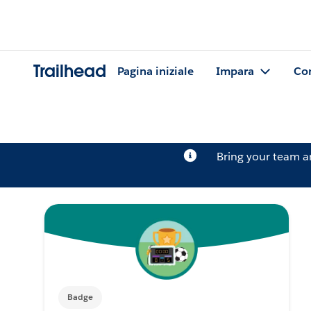
Trailhead
Pagina iniziale
Impara
Co
Bring your team 
Badge