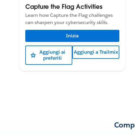
Capture the Flag Activities
Learn how Capture the Flag challenges
can sharpen your cybersecurity skills.
Inizia
Aggiungi ai
Aggiungi a Trailmix
preferiti
Compe