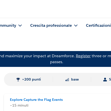
mmunity
Crescita professionale
Certificazioni
and maximize your impact at Dreamforce.
Register
three or m
passes.
+200 punti
base
S
Explore Capture the Flag Events
~15 minuti