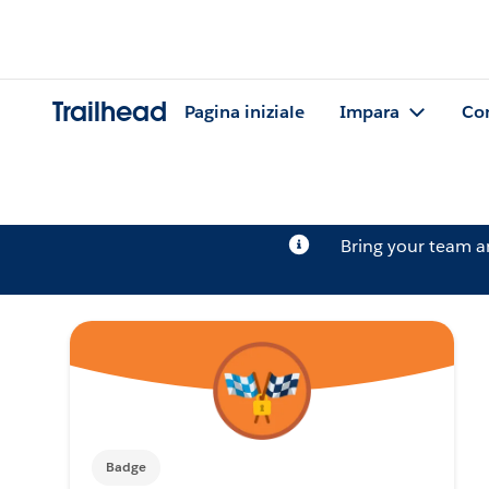
Trailhead
Pagina iniziale
Impara
Co
Bring your team 
Badge