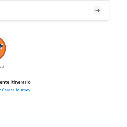
Incompleto
ti
ente itinerario
y Career Journey