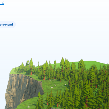
più
i problemi